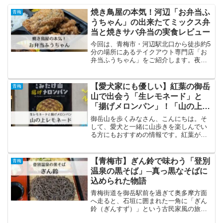
焼き鳥屋の本気！河辺「お弁当ふ
青梅
うちゃん」の出来たてミックス弁
当と焼きサバ弁当の実食レビュー
今回は、青梅市・河辺駅北口から徒歩約5
分の場所にあるテイクアウト専門店「お
弁当ふうちゃん」をご紹介します。夜は
人気の焼き鳥居酒屋「やきとりふうちゃ
ん」として営業されているお店が、昼間
にお弁当を提供しているということで、
【愛犬家にも優しい】紅葉の御岳
青梅
その本格的な味わいに期...
山で出会う「生レモネード」と
「揚げメロンパン」！「山の上レ
モネード」訪問記
御岳山を歩くみなさん、こんにちは。そ
して、愛犬と一緒に山歩きを楽しんでい
る方にもおすすめの情報です。紅葉が鮮
やかになり始めた11月初め、御岳山（み
たけさん）へ出かけてきました。ケーブ
ルカーの御岳山駅を降りると、すぐ目の
【青梅市】ぎん鈴で味わう「登別
青梅
前に見えてくるのが「山...
温泉の黒そば」─真っ黒なそばに
込められた物語
青梅街道を御岳駅前を過ぎて奥多摩方面
へ走ると、石垣に囲まれた一角に「ぎん
鈴（ぎんすず）」という古民家風の旅館
があります。ぎん鈴の外観創業90年を超