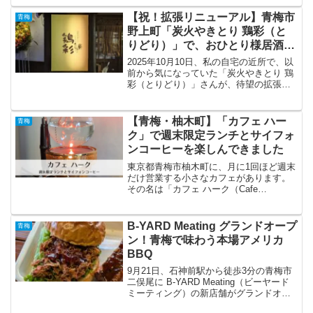
える歴史ある建物で、宿泊のほかに昼食
処としても営業しており、北海道のそば
【祝！拡張リニューアル】青梅市
青梅
粉を使った“黒いそば”...
野上町「炭火やきとり 鶏彩（と
りどり）」で、おひとり様居酒屋
デビューを果たしました！
2025年10月10日、私の自宅の近所で、以
前から気になっていた「炭火やきとり 鶏
彩（とりどり）」さんが、待望の拡張リ
ニューアルオープンを迎えました。以前
から人気の老舗感が漂うお店でしたが、
公式インスタグラムで拡張工事の知らせ
【青梅・柚木町】「カフェ ハー
青梅
を見て以来、ず...
ク」で週末限定ランチとサイフォ
ンコーヒーを楽しんできました
東京都青梅市柚木町に、月に1回ほど週末
だけ営業する小さなカフェがあります。
その名は「カフェ ハーク（Cafe
Hawk）」。カフェ ハークの看板2026年6
月、ログハウス民泊「輪輪（わりん）」
の1階にオープンしたカフェで、席数はカ
B-YARD Meating グランドオープ
青梅
ウンター4...
ン！青梅で味わう本場アメリカ
BBQ
9月21日、石神前駅から徒歩3分の青梅市
二俣尾に B-YARD Meating（ビーヤード
ミーティング）の新店舗がグランドオー
プンしました。これまではテイクアウト