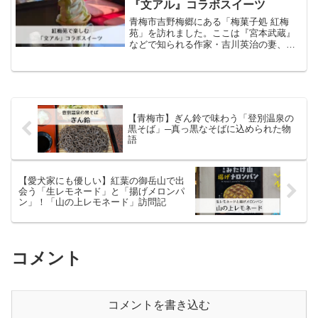
『文アル』コラボスイーツ
青梅市吉野梅郷にある「梅菓子処 紅梅
苑」を訪れました。ここは『宮本武蔵』
などで知られる作家・吉川英治の妻、文
子さんが夫を偲んで開いたお店です。落
ち着いた瓦屋根の建物は多摩川・神代橋
のそばに佇み、今も地元の人や観光客に
愛されています。紅梅苑の...
【青梅市】ぎん鈴で味わう「登別温泉の
黒そば」─真っ黒なそばに込められた物
語
【愛犬家にも優しい】紅葉の御岳山で出
会う「生レモネード」と「揚げメロンパ
ン」！「山の上レモネード」訪問記
コメント
コメントを書き込む