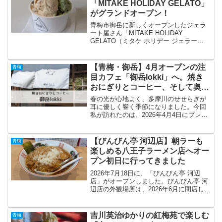
「MITAKE HOLIDAY GELATO」
がグランドオープン！
青梅市御岳に新しくオープンしたジェラ
ート屋さん「MITAKE HOLIDAY
GELATO（ミタケ ホリデー ジェラー
ト）」をご紹介します！実はこのお店、8
月2日のグランドオープンに先がけて、7
月19日・20日にプレオープンをしていた
【青梅・御岳】4月オープンの注
青梅
んです...
目カフェ「御岳lokki」へ。焼き
おにぎりとコーヒー、そして奥多
摩の自然に癒やされるひととき。
春の光が心地よく、多摩川のせせらぎが
耳に優しく響く季節になりました。今回
私が訪れたのは、2026年4月4日にプレオ
ープンを迎えたばかりの「御岳lokki（ロ
ッキ）」です。プレオープン日の翌週と
なる4月11日、午前11時の開店時間に合わ
【びんびん亭 河辺店】朝ラーも
青梅
せて足...
楽しめる八王子ラーメン店へオー
プン初日に行ってきました
2026年7月18日に、「びんびん亭 河辺
店」がオープンしました。びんびん亭 河
辺店の外観場所は、2026年6月に閉店した
「らーめん汐見軒」の跡地です。この場
所は、これまでにも何度かラーメン店が
入れ替わってきた場所です。その歴史を
吉川英治ゆかりの紅梅苑で楽しむ
青梅
知っている...