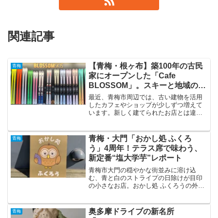
関連記事
【青梅・根ヶ布】築100年の古民
青梅
家にオープンした「Cafe
BLOSSOM」。スキーと地域の歴
史が残る静かなカフェを訪ねて
最近、青梅市周辺では、古い建物を活用
したカフェやショップが少しずつ増えて
います。新しく建てられたお店とは違
い、長い年月を重ねてきた建物には、そ
の場所で過ごしてきた人たちの記憶が残
っています。今回訪れたのは、2026年7月
青梅・大門「おかし処 ふくろ
青梅
3日にオープンした ...
う」4周年！テラス席で味わう、
新定番“塩大学芋”レポート
青梅市大門の穏やかな街並みに溶け込
む、青と白のストライプの日除けが目印
の小さなお店。おかし処 ふくろうの外観
今日は、青梅慶友病院のすぐ目の前にあ
る「おかし処 ふくろう」を訪れた際の様
子を詳しくレポートします。この日は最
奥多摩ドライブの新名所
青梅
高に気持ちの良い小春日...