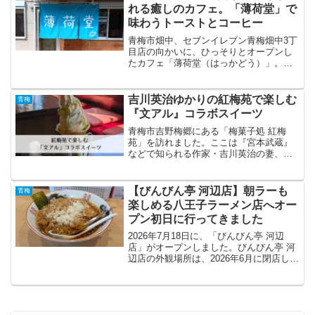
会）」が開催され...
れる癒しのカフェ。「薄荷堂」で
味わうトーストとコーヒー
青梅市畑中、セブンイレブン青梅畑中3丁
目店の向かいに、ひっそりとオープンし
たカフェ「薄荷堂（はっかどう）」。尼
僧であり薬剤師資格を持つお姉さんと、
その妹さんが営む、静かで少し不思議な
雰囲気の新しいカフェを訪れました。
吉川英治ゆかりの紅梅苑で楽しむ
青梅
『文アル』コラボスイーツ
青梅市吉野梅郷にある「梅菓子処 紅梅
苑」を訪れました。ここは『宮本武蔵』
などで知られる作家・吉川英治の妻、文
子さんが夫を偲んで開いたお店です。落
ち着いた瓦屋根の建物は多摩川・神代橋
のそばに佇み、今も地元の人や観光客に
【びんびん亭 河辺店】朝ラーも
青梅
愛されています。紅梅苑の...
楽しめる八王子ラーメン店へオー
プン初日に行ってきました
2026年7月18日に、「びんびん亭 河辺
店」がオープンしました。びんびん亭 河
辺店の外観場所は、2026年6月に閉店した
「らーめん汐見軒」の跡地です。この場
所は、これまでにも何度かラーメン店が
入れ替わってきた場所です。その歴史を
知っている...