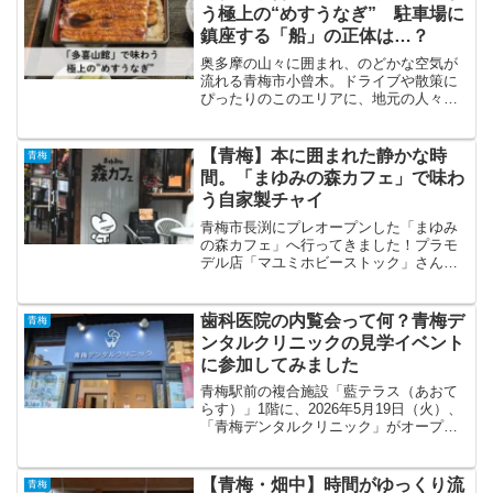
う極上の“めすうなぎ” 駐車場に
鎮座する「船」の正体は…？
奥多摩の山々に囲まれ、のどかな空気が
流れる青梅市小曾木。ドライブや散策に
ぴったりのこのエリアに、地元の人々や
観光客に愛されてきた一軒の食事処があ
ります。多喜山館の外観それが、今回ご
紹介する「多喜山館（たきやまかん）」
【青梅】本に囲まれた静かな時
青梅
です。多喜山館の外観本日...
間。「まゆみの森カフェ」で味わ
う自家製チャイ
青梅市長渕にプレオープンした「まゆみ
の森カフェ」へ行ってきました！プラモ
デル店「マユミホビーストック」さんの
敷地内にあるカフェで、本好きにはたま
らない落ち着いた空間でした。お天気の
いい日にのんびり訪れた、ブックカフェ
歯科医院の内覧会って何？青梅デ
青梅
の魅力をたっぷり紹介しま...
ンタルクリニックの見学イベント
に参加してみました
青梅駅前の複合施設「藍テラス（あおて
らす）」1階に、2026年5月19日（火）、
「青梅デンタルクリニック」がオープン
します。オープンに先駆け、5月16日
（土）と17日（日）の2日間、地域の方向
けの「歯科医院見学イベント（内覧
【青梅・畑中】時間がゆっくり流
青梅