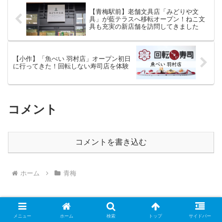
【青梅駅前】老舗文具店「みどりや文
具」が藍テラスへ移転オープン！ねこ文
具も充実の新店舗を訪問してきました
【小作】「魚べい 羽村店」オープン初日
に行ってきた！回転しない寿司店を体験
コメント
コメントを書き込む
ホーム
青梅
メニュー
ホーム
検索
トップ
サイドバー