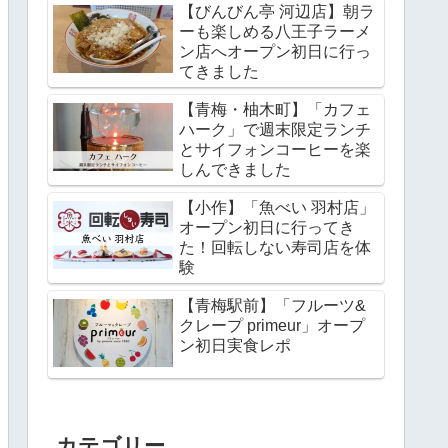
【びんびん亭 河辺店】朝ラ
ーも楽しめる八王子ラーメ
ン店へオープン初日に行っ
てきました
【青梅・柚木町】「カフェ
ハーク」で週末限定ランチ
とサイフォンコーヒーを楽
しんできました
【小作】「魚べい 羽村店」
オープン初日に行ってき
た！回転しない寿司店を体
験
【青梅駅前】「フルーツ&
クレープ primeur」オープ
ン初日実食レポ
カテゴリー