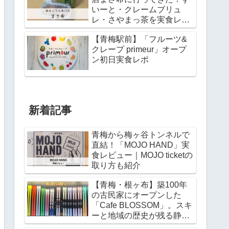
いーと・クレームブリュ
レ・さやまっ茶を実食レビ
ュー
【青梅駅前】「フルーツ&
クレープ primeur」オープ
ン初日実食レポ
新着記事
青梅から梅ヶ谷トンネルで
直結！「MOJO HAND」実
食レビュー｜MOJO ticketの
取り方も紹介
【青梅・根ヶ布】築100年
の古民家にオープンした
「Cafe BLOSSOM」。スキ
ーと地域の歴史が残る静か
なカフェを訪ねて