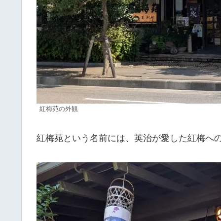
紅梅苑の外観
紅梅苑という名前には、英治が愛した紅梅へ