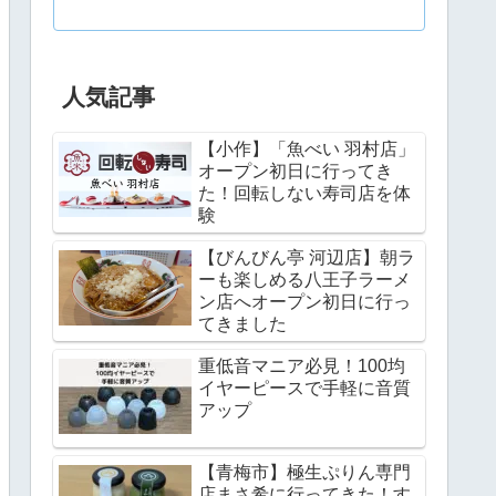
人気記事
【小作】「魚べい 羽村店」
オープン初日に行ってき
た！回転しない寿司店を体
験
【びんびん亭 河辺店】朝ラ
ーも楽しめる八王子ラーメ
ン店へオープン初日に行っ
てきました
重低音マニア必見！100均
イヤーピースで手軽に音質
アップ
【青梅市】極生ぷりん専門
店まさ希に行ってきた！す