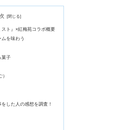
次
ミスト』×紅梅苑コラボ概要
ームを味わう
る菓子
ご）
事をした人の感想を調査！