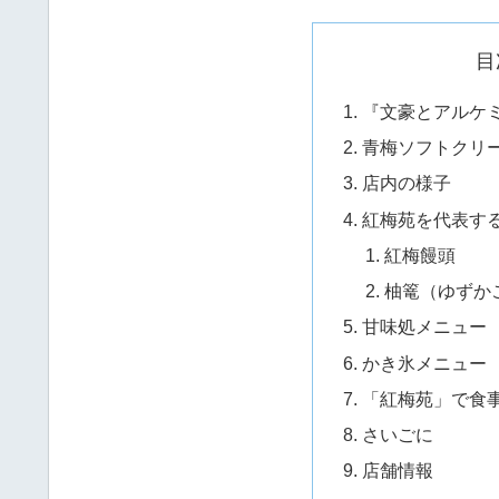
目
『文豪とアルケ
青梅ソフトクリ
店内の様子
紅梅苑を代表す
紅梅饅頭
柚篭（ゆずか
甘味処メニュー
かき氷メニュー
「紅梅苑」で食
さいごに
店舗情報