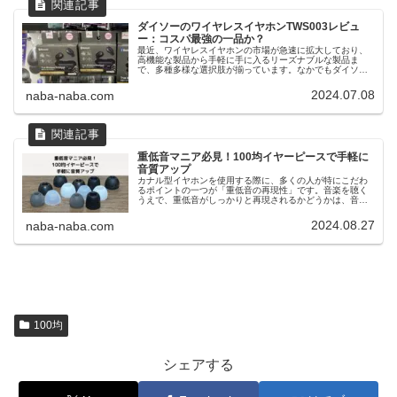
ダイソーのワイヤレスイヤホンTWS003レビュ
ー：コスパ最強の一品か？
最近、ワイヤレスイヤホンの市場が急速に拡大しており、
高機能な製品から手軽に手に入るリーズナブルな製品ま
で、多種多様な選択肢が揃っています。なかでもダイソー
のワイヤレスイヤホン「TWS001」は、わずか1,100円（税
込）という驚くべき低価格...
2024.07.08
naba-naba.com
重低音マニア必見！100均イヤーピースで手軽に
音質アップ
カナル型イヤホンを使用する際に、多くの人が特にこだわ
るポイントの一つが「重低音の再現性」です。音楽を聴く
うえで、重低音がしっかりと再現されるかどうかは、音楽
体験の質に直結します。しかし、重低音の再現性は、イヤ
ホンそのものだけでなく、使用する...
2024.08.27
naba-naba.com
100均
シェアする