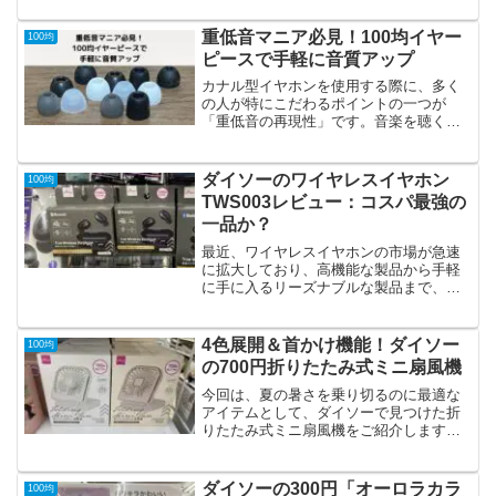
ップで購入する際には、購入者が色・柄
の指定をすることができません。この記
重低音マニア必見！100均イヤー
100均
事では、ダイソーがどう...
ピースで手軽に音質アップ
カナル型イヤホンを使用する際に、多く
の人が特にこだわるポイントの一つが
「重低音の再現性」です。音楽を聴くう
えで、重低音がしっかりと再現されるか
どうかは、音楽体験の質に直結します。
しかし、重低音の再現性は、イヤホンそ
ダイソーのワイヤレスイヤホン
100均
のものだけでなく、使用する...
TWS003レビュー：コスパ最強の
一品か？
最近、ワイヤレスイヤホンの市場が急速
に拡大しており、高機能な製品から手軽
に手に入るリーズナブルな製品まで、多
種多様な選択肢が揃っています。なかで
もダイソーのワイヤレスイヤホン
「TWS001」は、わずか1,100円（税込）
4色展開＆首かけ機能！ダイソー
100均
という驚くべき低価格...
の700円折りたたみ式ミニ扇風機
今回は、夏の暑さを乗り切るのに最適な
アイテムとして、ダイソーで見つけた折
りたたみ式ミニ扇風機をご紹介します。
お値段は700円と100均商品としては少し
高めですが、その機能性とデザインには
驚きです。正直、この価格でこの機能を
ダイソーの300円「オーロラカラ
100均