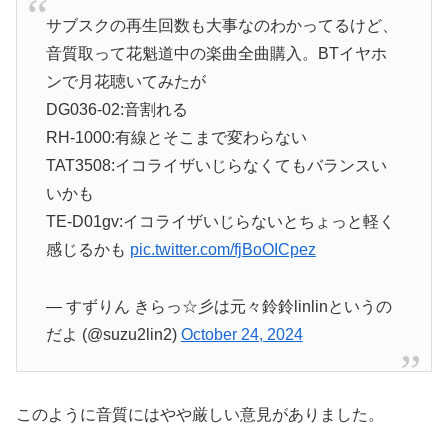
サブスクの再生回数も大事なのわかってるけど、
音質取って花魁道中の楽曲全曲購入。BTイヤホ
ンで月花聴いてみたが
DG036-02:音割れる
RH-1000:有線とそこまで変わらない
TAT3508:イコライザいじらなくてもバランスい
いかも
TE-D01gv:イコライザいじらないとちょっと軽く
感じるかも
pic.twitter.com/fjBoOICpez
— すずりん きらっ☆彡は元々鈴鈴linlinというの
だよ (@suzu2lin2)
October 24, 2024
このように音質にはやや厳しい意見がありました。