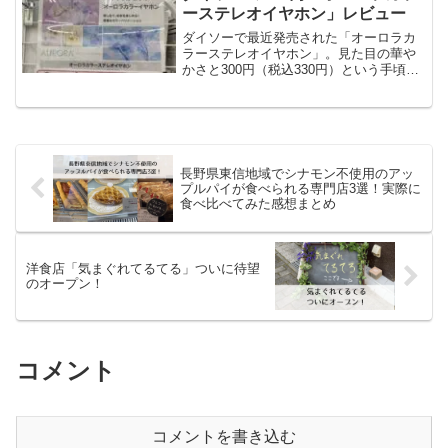
実現するとは、さす...
ーステレオイヤホン」レビュー
ダイソーで最近発売された「オーロラカ
ラーステレオイヤホン」。見た目の華や
かさと300円（税込330円）という手頃な
価格が魅力のこの商品ですが、実際のと
ころ、音質はどの程度のクオリティなの
でしょうか？今回は、このイヤホンの詳
細レビューを通じて...
長野県東信地域でシナモン不使用のアッ
プルパイが食べられる専門店3選！実際に
食べ比べてみた感想まとめ
洋食店「気まぐれてるてる」ついに待望
のオープン！
コメント
コメントを書き込む