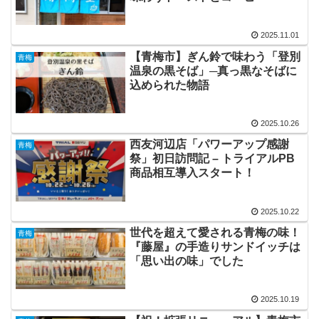
2025.11.01
【青梅市】ぎん鈴で味わう「登別
青梅
温泉の黒そば」─真っ黒なそばに
込められた物語
2025.10.26
西友河辺店「パワーアップ感謝
青梅
祭」初日訪問記 – トライアルPB
商品相互導入スタート！
2025.10.22
世代を超えて愛される青梅の味！
青梅
『藤屋』の手造りサンドイッチは
「思い出の味」でした
2025.10.19