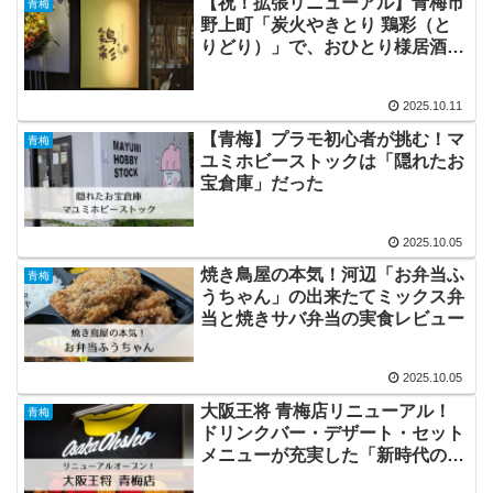
【祝！拡張リニューアル】青梅市
青梅
野上町「炭火やきとり 鶏彩（と
りどり）」で、おひとり様居酒屋
デビューを果たしました！
2025.10.11
【青梅】プラモ初心者が挑む！マ
青梅
ユミホビーストックは「隠れたお
宝倉庫」だった
2025.10.05
焼き鳥屋の本気！河辺「お弁当ふ
青梅
うちゃん」の出来たてミックス弁
当と焼きサバ弁当の実食レビュー
2025.10.05
大阪王将 青梅店リニューアル！
青梅
ドリンクバー・デザート・セット
メニューが充実した「新時代の街
中華」に進化